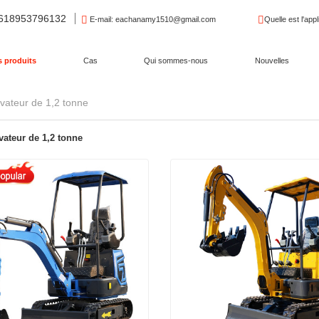
8618953796132
E-mail
: eachanamy1510@gmail.com
Quelle est l'appl
 produits
Cas
Qui sommes-nous
Nouvelles
vateur de 1,2 tonne
vateur de 1,2 tonne