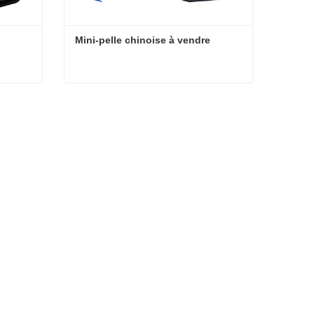
Mini-pelle chinoise à vendre
12
Mini-pelle chinoise à vendre
Contacter maintenant