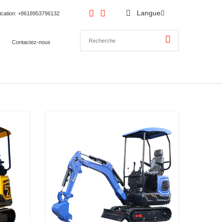
Langue
ication
: +8618953796132
Contactez-nous