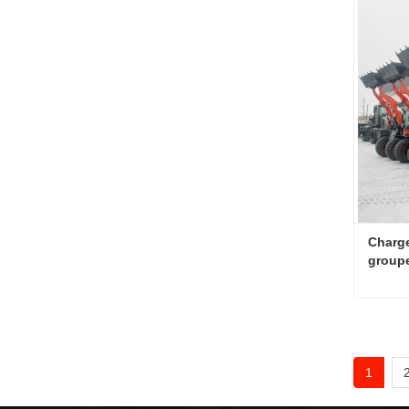
Conta
Charge
group
Conta
1