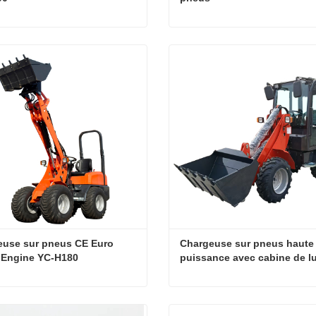
Chargeuse sur pneus compacte YC-1000
cter maintenant
Contacter maintenant
use sur pneus CE Euro 
Chargeuse sur pneus haute 
 Engine YC-H180
puissance avec cabine de lu
fermée
Chargeuse sur pneus CE Euro Diesel Engine YC-H180