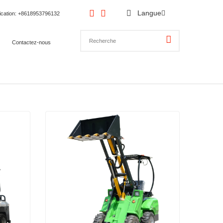
Langue
ication
: +8618953796132
Contactez-nous