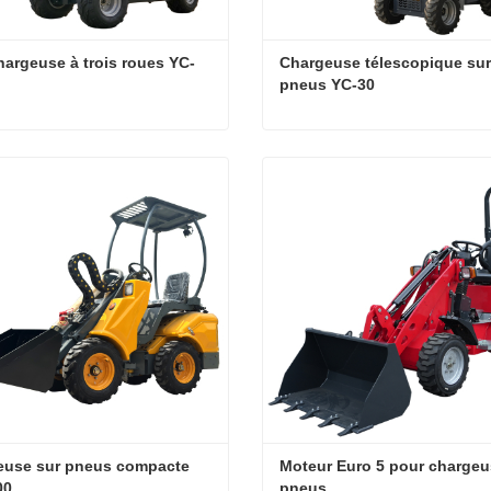
hargeuse à trois roues YC-
Chargeuse télescopique sur 
pneus YC-30
Mini chargeuse à trois roues YC-130
cter maintenant
Contacter maintenant
euse sur pneus compacte 
Moteur Euro 5 pour chargeus
00
pneus