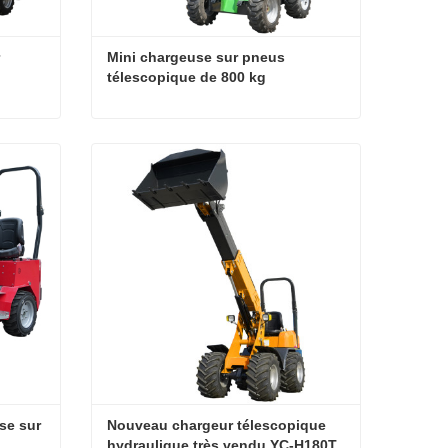
Mini chargeuse sur pneus 
télescopique de 800 kg
Chargeuse télescopique sur pneus YC-30
Mini chargeuse sur pneus télescopique de 800 kg
Contacter maintenant
e sur 
Nouveau chargeur télescopique 
hydraulique très vendu YC-H180T 