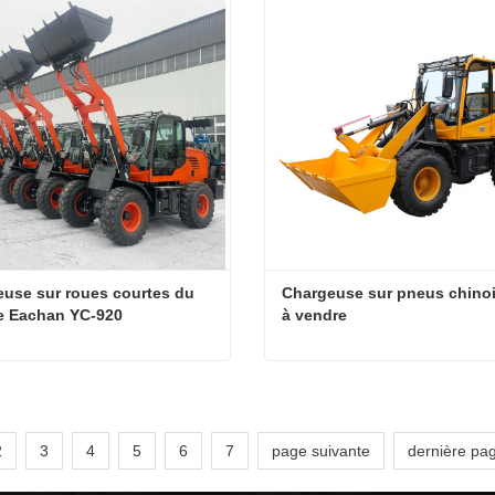
cter maintenant
Contacter maintenant
use sur roues courtes du 
Chargeuse sur pneus chinoi
e Eachan YC-920
à vendre
Chargeuse sur roues courtes du groupe Eachan YC-920
cter maintenant
Contacter maintenant
2
3
4
5
6
7
page suivante
dernière pa