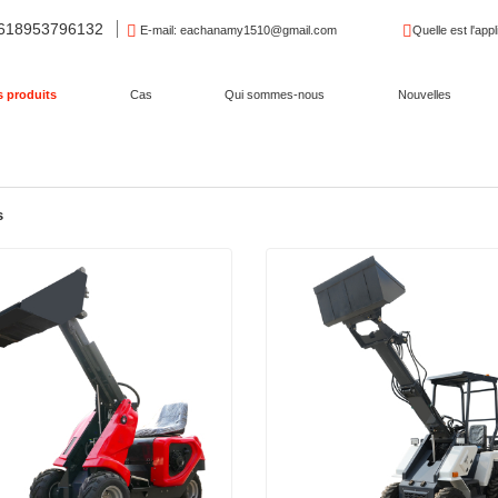
8618953796132
E-mail
: eachanamy1510@gmail.com
Quelle est l'appl
 produits
Cas
Qui sommes-nous
Nouvelles
s