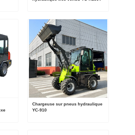
Moteur EPA Europ5
Moteur Euro 5 pour chargeuse sur pneus
Nouveau chargeur télescopique hydraulique très vendu YC-H180T Moteur EPA Europ5
Contacter maintenant
Chargeuse sur pneus hydraulique 
xe 
YC-910
Chargeuse sur pneus haute puissance avec cabine de luxe fermée
Chargeuse sur pneus hydraulique YC-910