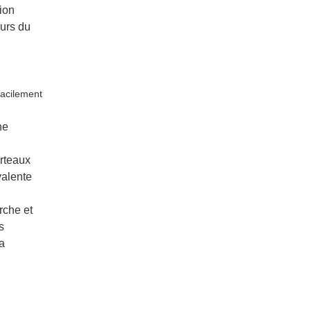
ion
ours du
facilement
ne
arteaux
valente
rche et
s
a