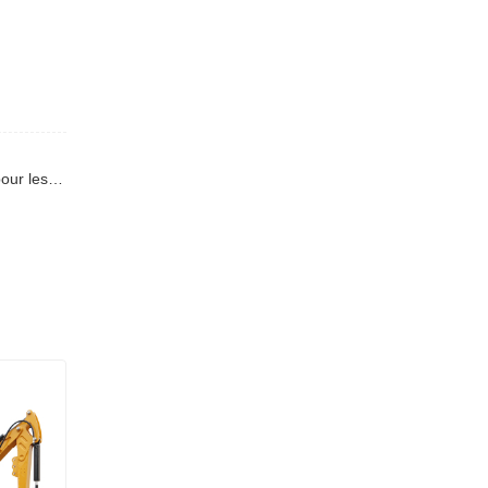
Précédent : La célébration du 10e anniversaire de SDYC Machinery Company est sur le point de démarrer. Remises surprises pour les mini-pelles diesel, restez à l’écoute&nbsp;!