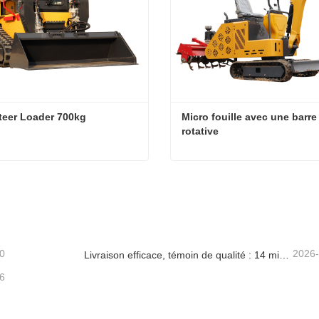
teer Loader 700kg
Micro fouille avec une barre 
rotative
teer Loader 700kg
cter maintenant
Contacter maintenant
0
2026
Livraison efficace, témoin de qualité : 14 mini-pelles de 1,8 tonne ont été expédiées avec succès !
6