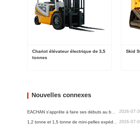
Chariot élévateur électrique de 3,5 
Skid S
tonnes
Chariot élévateur électrique de 3,5 tonnes
Skid S
Contacter maintenant
Conta
Nouvelles connexes
2026-07-3
EACHAN s'apprête à faire ses débuts au bauma CHINA 2026, apportant à Shanghai des réalisations innovantes dans le domaine des petites machines de construction
2026-07-0
1,2 tonne et 1,5 tonne de mini-pelles expédiées en conteneurs aujourd'hui