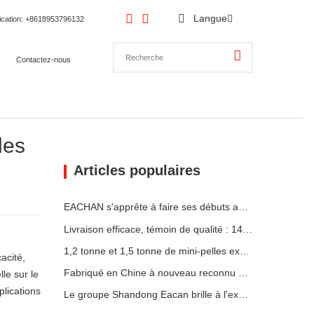
Langue
ication
: +8618953796132
Contactez-nous
les
Articles populaires
EACHAN s'apprête à faire ses débuts au bauma CHINA 2026, apportant à Shanghai des réalisations innovantes dans le domaine des petites machines de construction
Livraison efficace, témoin de qualité : 14 mini-pelles de 1,8 tonne ont été expédiées avec succès !
1,2 tonne et 1,5 tonne de mini-pelles expédiées en conteneurs aujourd'hui
cacité,
Fabriqué en Chine à nouveau reconnu par le marché allemand : le chargeur télescopique YC-180T, très apprécié des clients
le sur le
plications
Le groupe Shandong Eacan brille à l'exposition hongroise