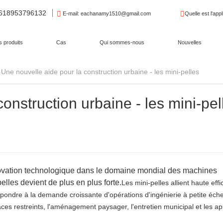
8618953796132
E-mail
: eachanamy1510@gmail.com
Quelle est l'appl
 produits
Cas
Qui sommes-nous
Nouvelles
Une nouvelle aide pour la construction urbaine - les mini-pelles
onstruction urbaine - les mini-pel
nnovation technologique dans le domaine mondial des machines
lles devient de plus en plus forte.
Les mini-pelles allient haute effi
répondre à la demande croissante d'opérations d'ingénierie à petite échel
es restreints, l'aménagement paysager, l'entretien municipal et les ap