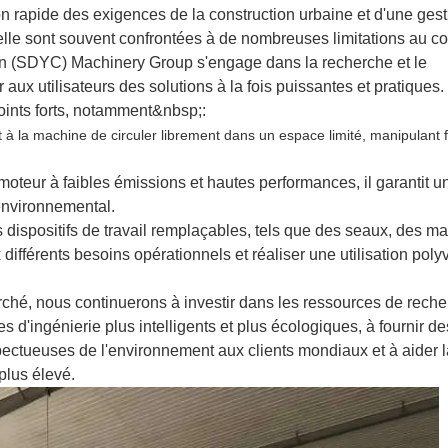
 rapide des exigences de la construction urbaine et d'une gest
helle sont souvent confrontées à de nombreuses limitations au c
n (SDYC) Machinery Group s'engage dans la recherche et le
 aux utilisateurs des solutions à la fois puissantes et pratiques.
oints forts, notamment&nbsp;:
t à la machine de circuler librement dans un espace limité, manipulant 
 moteur à faibles émissions et hautes performances, il garantit u
 environnemental.
s dispositifs de travail remplaçables, tels que des seaux, des m
différents besoins opérationnels et réaliser une utilisation poly
ché, nous continuerons à investir dans les ressources de reche
d'ingénierie plus intelligents et plus écologiques, à fournir de
spectueuses de l'environnement aux clients mondiaux et à aider l
 plus élevé.