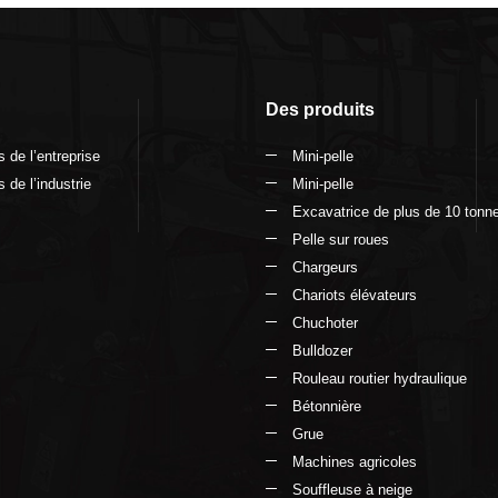
Des produits
 de l’entreprise
Mini-pelle
 de l’industrie
Mini-pelle
Excavatrice de plus de 10 tonn
Pelle sur roues
Chargeurs
Chariots élévateurs
Chuchoter
Bulldozer
Rouleau routier hydraulique
Bétonnière
Grue
Machines agricoles
Souffleuse à neige